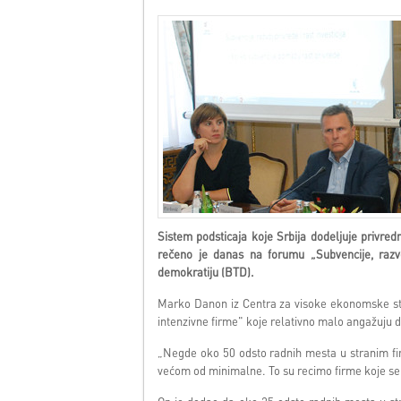
Sistem podsticaja koje Srbija dodeljuje privred
rečeno je danas na forumu „Subvencije, razvo
demokratiju (BTD).
Marko Danon iz Centra za visoke ekonomske studij
intenzivne firme" koje relativno malo angažuju
„Negde oko 50 odsto radnih mesta u stranim f
većom od minimalne. To su recimo firme koje se