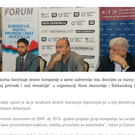
nicima favorizuje strane kompanije a same subvencije nisu dovoljne za razvoj 
j privrede i rast investicija" u organizaciji Nove ekonomije i Balkanskog 
e izjavio je da je struktura stranih investicija nepovoljna jer u njoj dominira
 domaće dobavljače.
irmama otvorenim od 2009. do 2016. godine pripada grupi kompanija sa zarad
 bave proizvodnjom kablova, sedišta, presvlaka za automobile", rekao je Danon