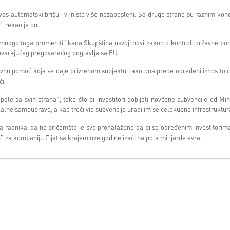
 vas automatski brišu i vi niste više nezaposleni. Sa druge strane su raznim ko
, rekao je on.
„mnogo toga promeniti" kada Skupština usvoji novi zakon o kontroli državne pom
govarajućeg pregovaračog poglavlja sa EU.
avnu pomoć koja se daje privrenom subjektu i ako ona pređe određeni iznos to 
ći.
ale sa svih strana", tako što bi investitori dobijali novčane subvencije od Min
alne samouprave, a kao treći vid subvencija uradi im se celokupna infrastruktur
ka radnika, da ne pričamšta je sve pronalaženo da bi se određenim investitorim
n" za kompaniju Fijat sa krajem ove godine izaći na pola milijarde evra.