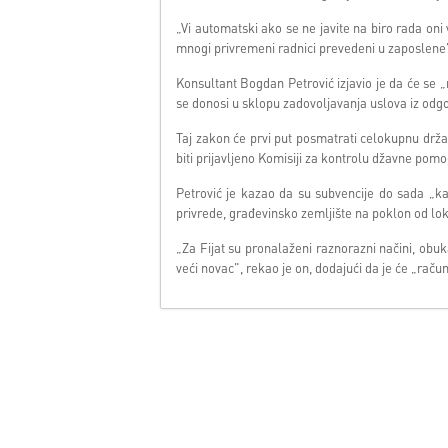
„Vi automatski ako se ne javite na biro rada oni
mnogi privremeni radnici prevedeni u zaposlene"
Konsultant Bogdan Petrović izjavio je da će se 
se donosi u sklopu zadovoljavanja uslova iz od
Taj zakon će prvi put posmatrati celokupnu drž
biti prijavljeno Komisiji za kontrolu džavne pomo
Petrović je kazao da su subvencije do sada „kap
privrede, građevinsko zemljište na poklon od lok
„Za Fijat su pronalaženi raznorazni načini, obu
veći novac", rekao je on, dodajući da je će „raču