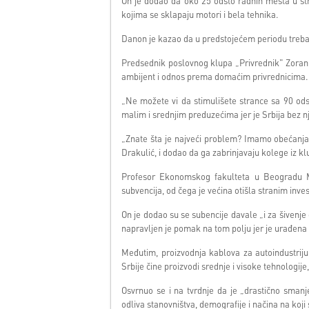
On je dodao da oko 25 odsto radnih mesta u st
kojima se sklapaju motori i bela tehnika.
Danon je kazao da u predstojećem periodu treba ra
Predsednik poslovnog klupa „Privrednik" Zoran D
ambijent i odnos prema domaćim privrednicima.
„Ne možete vi da stimulišete strance sa 90 od
malim i srednjim preduzećima jer je Srbija bez nj
„Znate šta je najveći problem? Imamo obećan
Drakulić, i dodao da ga zabrinjavaju kolege iz k
Profesor Ekonomskog fakulteta u Beogradu Mi
subvencija, od čega je većina otišla stranim inve
On je dodao su se subencije davale „i za šivenje ga
napravljen je pomak na tom polju jer je urađena s
Međutim, proizvodnja kablova za autoindustriju 
Srbije čine proizvodi srednje i visoke tehnologije,
Osvrnuo se i na tvrdnje da je „drastično smanj
odliva stanovništva, demografije i načina na koji s