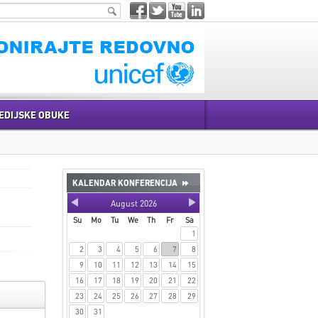
EDIJSKE OBUKE
KALENDAR KONFERENCIJA
August
2026
Su
Mo
Tu
We
Th
Fr
Sa
1
2
3
4
5
6
7
8
9
10
11
12
13
14
15
16
17
18
19
20
21
22
23
24
25
26
27
28
29
30
31