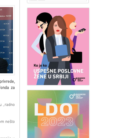
privrede,
fonda za
ju „radno
om nešto
.