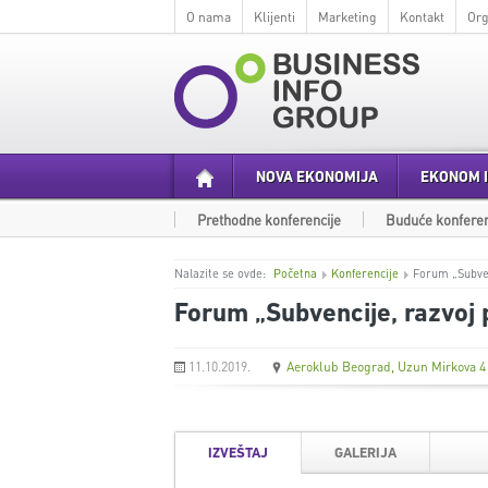
O nama
Klijenti
Marketing
Kontakt
Org
NOVA EKONOMIJA
EKONOM I
Prethodne konferencije
Buduće konferen
Nalazite se ovde:
Početna
Konferencije
Forum „Subvenc
Forum „Subvencije, razvoj pr
11.10.2019.
Aeroklub Beograd, Uzun Mirkova 4
IZVEŠTAJ
GALERIJA