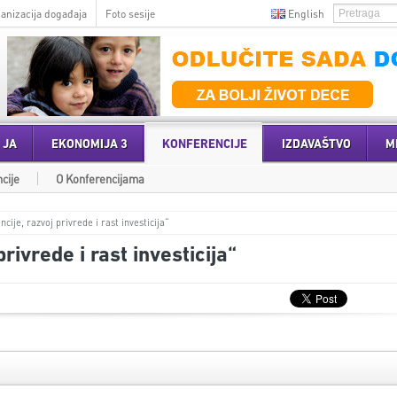
anizacija događaja
Foto sesije
English
 JA
EKONOMIJA 3
KONFERENCIJE
IZDAVAŠTVO
M
cije
O Konferencijama
ije, razvoj privrede i rast investicija“
ivrede i rast investicija“