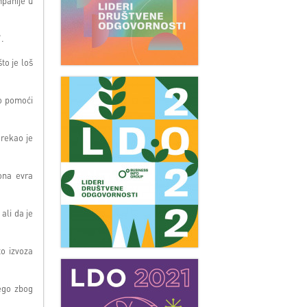
panije u
".
to je loš
no pomoći
rekao je
ona evra
 ali da je
to izvoza
nego zbog