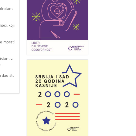
notrolama
oći, koji
će morati
istarstva
a.
a dao što