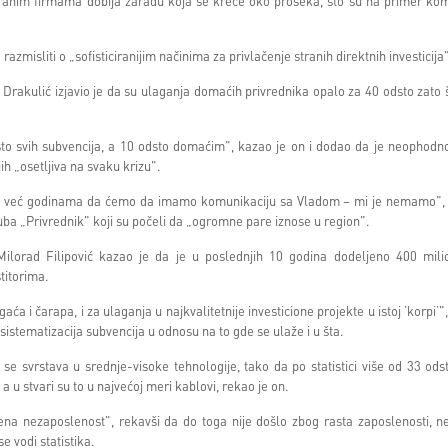
ranim firmama dobija zaradu koja se kreće oko proseka, što su na primer kom
zmisliti o „sofisticiranijim načinima za privlačenje stranih direktnih investicija
rakulić izjavio je da su ulaganja domaćih privrednika opalo za 40 odsto zato š
sto svih subvencija, a 10 odsto domaćim", kazao je on i dodao da je neophod
ih „osetljiva na svaku krizu".
ja već godinama da ćemo da imamo komunikaciju sa Vladom – mi je nemamo", 
luba „Privrednik" koji su počeli da „ogromne pare iznose u region".
lorad Filipović kazao je da je u poslednjih 10 godina dodeljeno 400 mili
stitorima.
ća i čarapa, i za ulaganja u najkvalitetnije investicione projekte u istoj ’korpi’",
istematizacija subvencija u odnosu na to gde se ulaže i u šta.
se svrstava u srednje-visoke tehnologije, tako da po statistici više od 33 ods
 a u stvari su to u najvećoj meri kablovi, rekao je on.
ena nezaposlenost", rekavši da do toga nije došlo zbog rasta zaposlenosti, 
e vodi statistika.