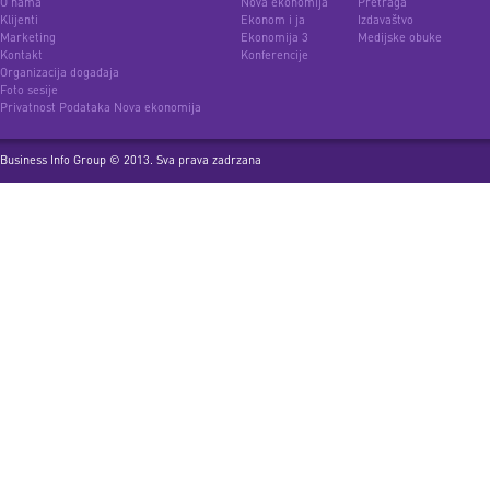
O nama
Nova ekonomija
Pretraga
Klijenti
Ekonom i ja
Izdavaštvo
Marketing
Ekonomija 3
Medijske obuke
Kontakt
Konferencije
Organizacija događaja
Foto sesije
Privatnost Podataka Nova ekonomija
Business Info Group © 2013. Sva prava zadrzana