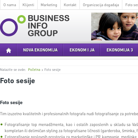
O nama
Klijenti
Marketing
Kontakt
Organizacija događaja
Foto ses
NOVA EKONOMIJA
EKONOM I JA
EKONOMIJA 3
Nalazite se ovde:
Početna
Foto sesije
Foto sesije
Foto sesije
Tim izuzetno kvalitetnih i profesionalnih fotografa nudi fotografisanje za potrebe
Fotografisanje top menadžmenta, kao i ostalih zaposlenih u skladu sa V
kompletan ili delimičan styling za fotografisane ličnosti (garderoba, šminka, f
Fotografisanje poslovnih prostorija za marketinške i PR kampanje, medijske 