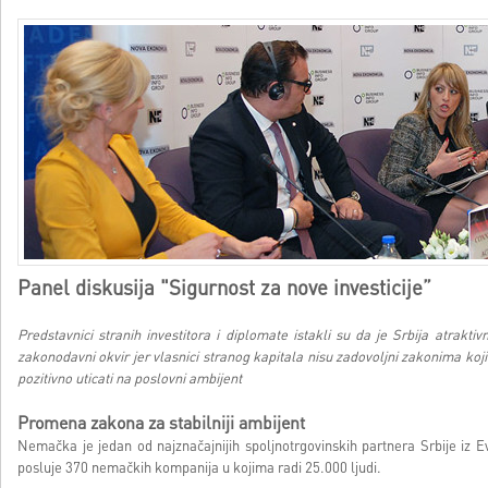
Panel diskusija "Sigurnost za nove investicije”
Predstavnici stranih investitora i diplomate istakli su da je Srbija atrakti
zakonodavni okvir jer vlasnici stranog kapitala nisu zadovoljni zakonima koji 
pozitivno uticati na poslovni ambijent
Promena zakona za stabilniji ambijent
Nemačka je jedan od najznačajnijih spoljnotrgovinskih partnera Srbije iz Evr
posluje 370 nemačkih kompanija u kojima radi 25.000 ljudi.